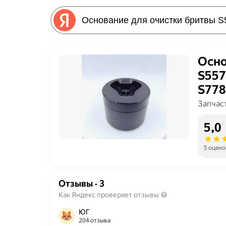
Осно
S557
S778
S783
Запчас
для P
5,0
5 оцено
Отзывы
·
3
Как Яндекс проверяет отзывы
ЮГ
204 отзыва