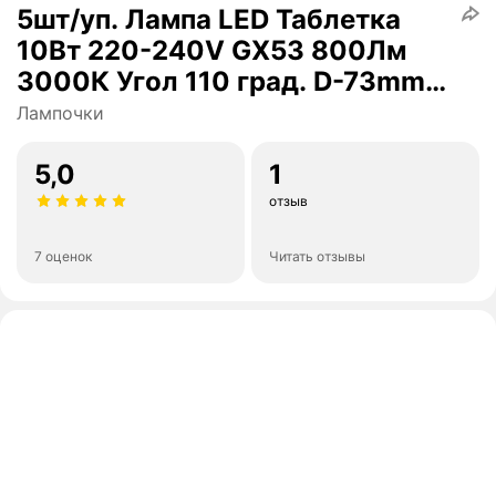
5шт/уп. Лампа LED Таблетка
10Вт 220-240V GX53 800Лм
3000К Угол 110 град. D-73mm
L-28mm (ECO35)OSRAM, уп.
Лампочки
1шт
5,0
1
отзыв
7 оценок
Читать отзывы