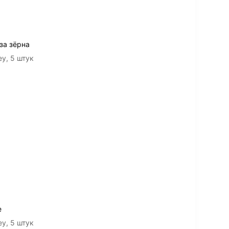
за зёрна
y, 5 штук
е
y, 5 штук