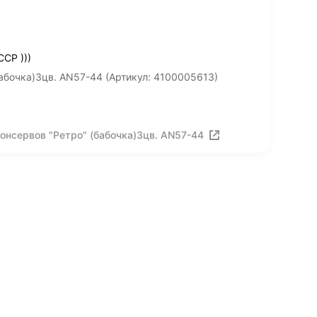
СР )))
абочка)3цв. AN57-44 (Артикул: 4100005613)
онсервов "Ретро" (бабочка)3цв. AN57-44