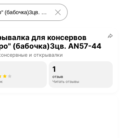
рывалка для консервов
ро" (бабочка)3цв. AN57-44
онсервные и открывалки
1
отзыв
ок
Читать отзывы