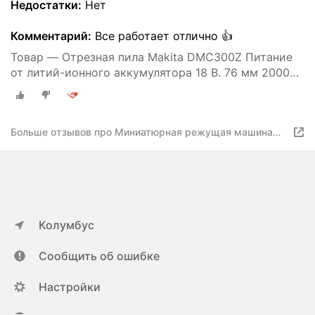
Недостатки:
Нет
Комментарий:
Все работает отлично 👍
Товар — Отрезная пила Makita DMC300Z Питание
от литий-ионного аккумулятора 18 В. 76 мм 20000
об/мин Бесщеточная компактная Угловая
шлифовальная машина
Больше отзывов про Миниатюрная режущая машина
Makita DMC300Z, 18 в, литиевая, бесщеточная, 76 мм,
20000 об/мин
Колумбус
Сообщить об ошибке
Настройки