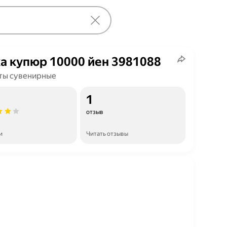
а купюр 10000 йен 3981088
ты сувенирные
1
отзыв
и
Читать отзывы