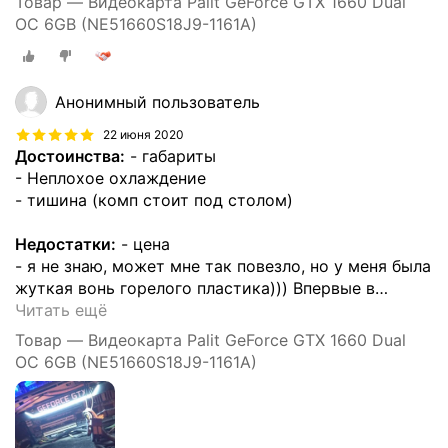
Товар — Видеокарта Palit GeForce GTX 1660 Dual
OC 6GB (NE51660S18J9-1161A)
Анонимный пользователь
22 июня 2020
Достоинства:
- габариты
- Неплохое охлаждение
- тишина (комп стоит под столом)
Недостатки:
- цена
- я не знаю, может мне так повезло, но у меня была
жуткая вонь горелого пластика))) Впервые в
…
Читать ещё
Товар — Видеокарта Palit GeForce GTX 1660 Dual
OC 6GB (NE51660S18J9-1161A)