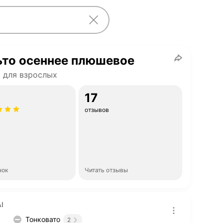
ьто осеннее плюшевое
 для взрослых
17
отзывов
нок
Читать отзывы
I
Тонковато
2