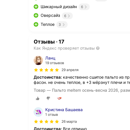
Шикарный дизайн
6
Оверсайз
6
Теплое
3
Отзывы
·
17
Как Яндекс проверяет отзывы
Ланц
19 отзывов
29 апреля
Достоинства:
качественно сшитое пальто из пр
фасон. не очень теплое, в +3 мёрзнут плечи и 
Товар — Пальто meltem осень-весна 2026, раз
Кристина Башаева
1 отзыв
26 марта
Достоинства:
Все отлично