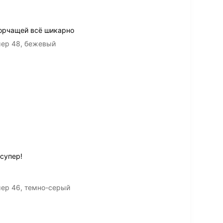
торчащей всё шикарно
мер 48, бежевый
 супер!
мер 46, темно-серый