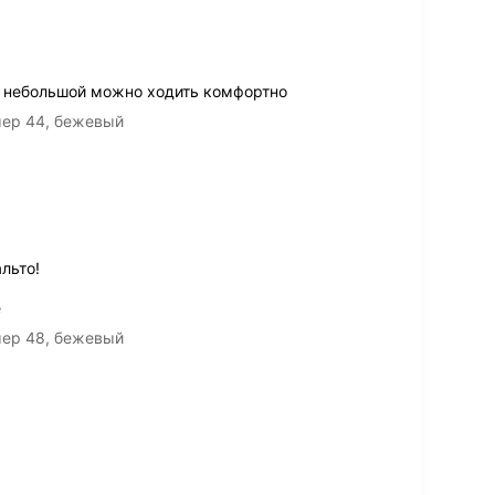
ус небольшой можно ходить комфортно
мер 44, бежевый
льто!
е
мер 48, бежевый