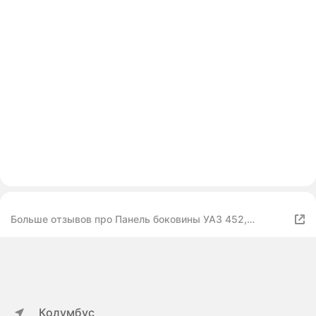
Больше отзывов про Панель боковины УАЗ 452,
Буханка левая широкая, над колесом (нижняя часть)
ремкомплект
Колумбус