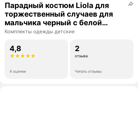
Парадный костюм Liola для
торжественный случаев для
мальчика черный с белой
отделкой на 3 года рост 98
Комплекты одежды детские
4,8
2
отзыва
4 оценки
Читать отзывы