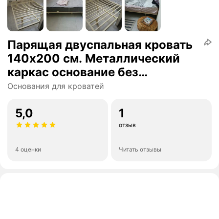
Парящая двуспальная кровать
140х200 см. Металлический
каркас основание без
крепления к стене, 5 ножек,
Основания для кроватей
закругленный угол (слоновая
кость)
5,0
1
отзыв
4 оценки
Читать отзывы