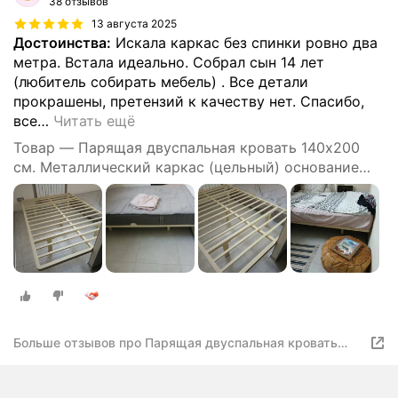
38 отзывов
13 августа 2025
Достоинства:
Искала каркас без спинки ровно два
метра. Встала идеально. Собрал сын 14 лет
(любитель собирать мебель) . Все детали
прокрашены, претензий к качеству нет. Спасибо,
все
…
Читать ещё
Товар — Парящая двуспальная кровать 140х200
см. Металлический каркас (цельный) основание
без крепления к стене, 5 ножек, закругленный угол
(слоновая кость)
Больше отзывов про Парящая двуспальная кровать
140х200 см. Металлический каркас основание без
крепления к стене, 5 ножек, закругленный угол
(слоновая кость)