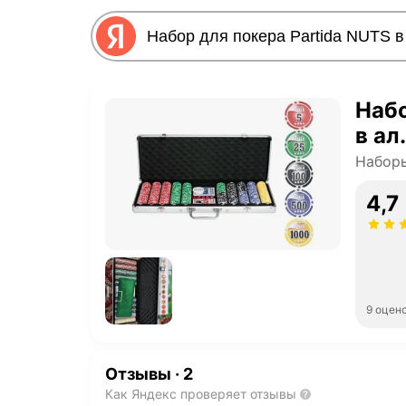
Набо
в ал
Наборы
4,7
9 оцен
Отзывы
·
2
Как Яндекс проверяет отзывы