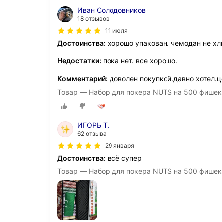
Иван Солодовников
18 отзывов
11 июля
Достоинства:
хорошо упакован. чемодан не хл
Недостатки:
пока нет. все хорошо.
Комментарий:
доволен покупкой.давно хотел.ц
Товар — Набор для покера NUTS на 500 фишек, P
ИГОРЬ Т.
62 отзыва
29 января
Достоинства:
всё супер
Товар — Набор для покера NUTS на 500 фишек, P