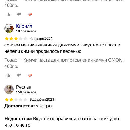
400гр.
Кирилл
197 отзывов
4 января 2024
совсем не така яначинка длякимчи ..вкус не тот после
недели кимчи пркрылось плесенью
Товар — Кимчи паста для приготовления кимчи OMONI
400гр.
Руслан
158 отзывов
5 декабря 2023
Достоинства:
Быстро
Недостатки:
Вкус не понравился, похож на кимчу, но
что-то не то.