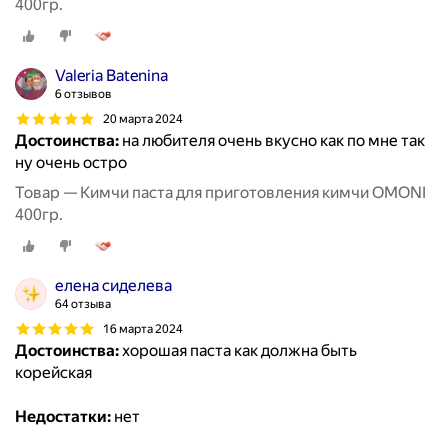
400гр.
Valeria Batenina
6 отзывов
20 марта 2024
Достоинства:
на любителя очень вкусно как по мне так
ну очень остро
Товар — Кимчи паста для приготовления кимчи OMONI
400гр.
елена сиделева
64 отзыва
16 марта 2024
Достоинства:
хорошая паста как должна быть
корейская
Недостатки:
нет