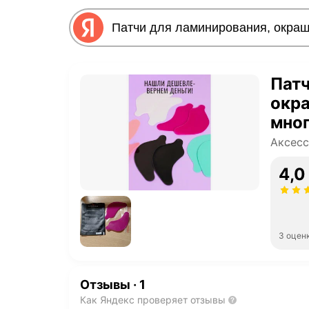
Патч
окра
мно
Аксесс
4,0
3 оцен
Отзывы
·
1
Как Яндекс проверяет отзывы