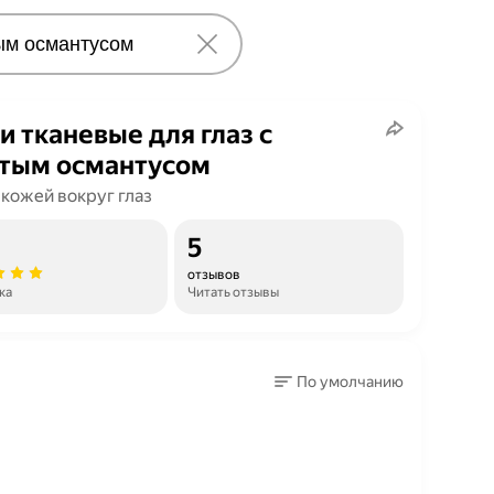
и тканевые для глаз с
тым османтусом
 кожей вокруг глаз
5
отзывов
ка
Читать отзывы
По умолчанию