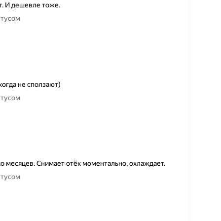
. И дешевле тоже.
нтусом
огда не сползают)
нтусом
ко месяцев. Снимает отёк моментально, охлаждает.
нтусом