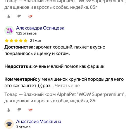
Товар — Влажный корм AlphaPet "WOW Superpremium",
для щенков и взрослых собак, индейка, 85г
Александра Осинцева
125 отзывов
21 мая
Достоинства:
аромат хороший, пахнет вкусно
понравилось и щенку и котам.
Недостатки:
очень мелкий помол как фаршик
Комментарий:
у меня щенок крупной породы для него
это как паштет )))раз
…
Читать ещё
Товар — Влажный корм AlphaPet "WOW Superpremium",
для щенков и взрослых собак, индейка, 85г
Анастасия Москвина
3 отзыва