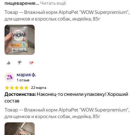
пищеварение
…
Читать ещё
Товар — Влажный корм AlphaPet "WOW Superpremium",
для щенков и взрослых собак, индейка, 85г
мария ф.
1 отзыв
22 марта
Достоинства:
Наконец-то сменили упаковку! Хороший
состав
Товар — Влажный корм AlphaPet "WOW Superpremium",
для щенков и взрослых собак, индейка, 85г