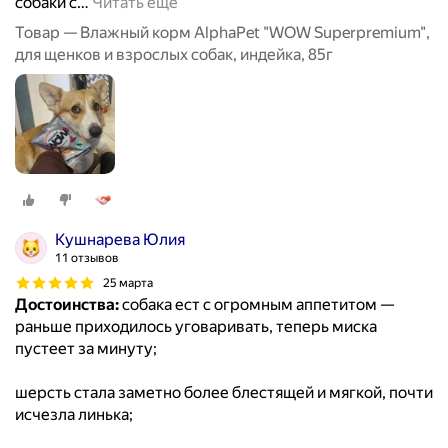
собаки с
…
Читать ещё
Товар — Влажный корм AlphaPet "WOW Superpremium",
для щенков и взрослых собак, индейка, 85г
Кушнарева Юлия
11 отзывов
25 марта
Достоинства:
собака ест с огромным аппетитом —
раньше приходилось уговаривать, теперь миска
пустеет за минуту;
шерсть стала заметно более блестящей и мягкой, почти
исчезла линька;