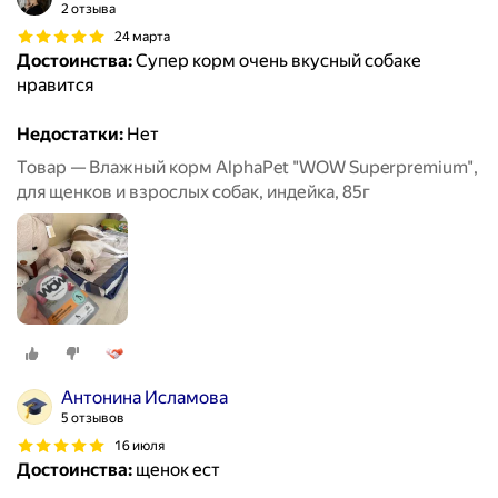
2 отзыва
24 марта
Достоинства:
Супер корм очень вкусный собаке
нравится
Недостатки:
Нет
Товар — Влажный корм AlphaPet "WOW Superpremium",
для щенков и взрослых собак, индейка, 85г
Антонина Исламова
5 отзывов
16 июля
Достоинства:
щенок ест