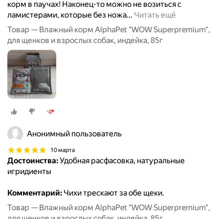
корм в паучах! Наконец-то можно не возиться с
ламистерами, которые без ножа
…
Читать ещё
Товар — Влажный корм AlphaPet "WOW Superpremium",
для щенков и взрослых собак, индейка, 85г
Анонимный пользователь
10 марта
Достоинства:
Удобная расфасовка, натуральные
игридиенты
Комментарий:
Чихи трескают за обе щеки.
Товар — Влажный корм AlphaPet "WOW Superpremium",
для щенков и взрослых собак, индейка, 85г