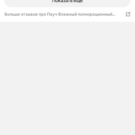
Показать ещё
Больше отзывов про Пауч Влажный полнорационный
корм для щенков, беременных и кормящих собак индейка
с потрошками нежные ломтики в соусе AlphaPet WOW
Superpremium, 85 г