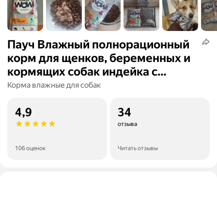
Пауч Влажный полнорационный
корм для щенков, беременных и
кормящих собак индейка с
потрошками нежные ломтики в
Корма влажные для собак
соусе AlphaPet WOW
Superpremium, 85 г
4,9
34
отзыва
106 оценок
Читать отзывы