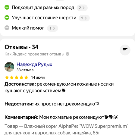
Подходит для разных пород
2
Улучшает состояние шерсти
1
Мелкий помол
1
Отзывы
·
34
Как Яндекс проверяет отзывы
Надежда Рудых
33 отзыва
14 июля
Достоинства:
рекомендую,мои кожаные носики
кушают с удовольствием🐕
Недостатки:
их просто нет,рекомендую🫶
Комментарий:
Мои лохматые рекомендуют🐕🐕🤗
Товар — Влажный корм AlphaPet "WOW Superpremium",
для щенков и взрослых собак, индейка, 85г