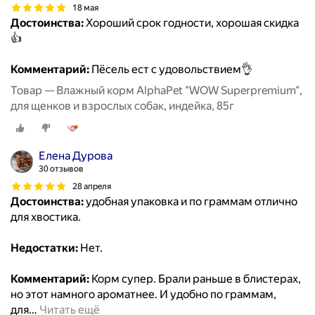
18 мая
Достоинства:
Хороший срок годности, хорошая скидка
👍
Комментарий:
Пёсель ест с удовольствием👌
Товар — Влажный корм AlphaPet "WOW Superpremium",
для щенков и взрослых собак, индейка, 85г
Елена Дурова
30 отзывов
28 апреля
Достоинства:
удобная упаковка и по граммам отлично
для хвостика.
Недостатки:
Нет.
Комментарий:
Корм супер. Брали раньше в блистерах,
но этот намного ароматнее. И удобно по граммам,
для
…
Читать ещё