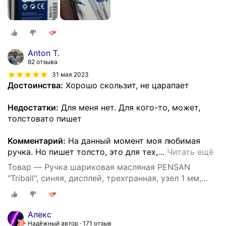
Anton T.
62 отзыва
31 мая 2023
Достоинства:
Хорошо скользит, не царапает
Недостатки:
Для меня нет. Для кого-то, может,
толстовато пишет
Комментарий:
На данный момент моя любимая
ручка. Но пишет толсто, это для тех,
…
Читать ещё
Товар — Ручка шариковая масляная PENSAN
"Triball", синяя, дисплей, трехгранная, узел 1 мм,
линия письма 0,5 мм, 1003/S60 (цена за 60 шт)
Алекс
Надёжный автор
171 отзыв