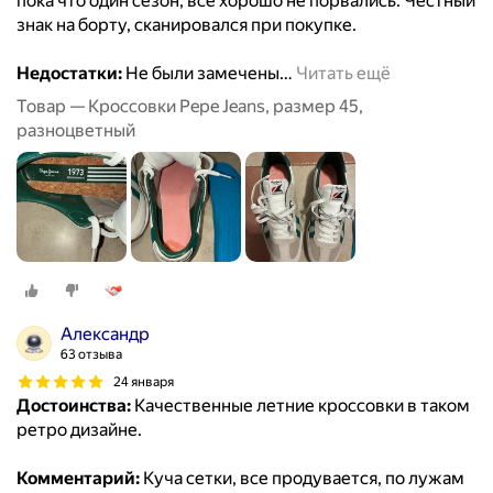
пока что один сезон, все хорошо не порвались. Честный
знак на борту, сканировался при покупке.
Недостатки:
Не были замечены
…
Читать ещё
Товар — Кроссовки Pepe Jeans, размер 45,
разноцветный
Александр
63 отзыва
24 января
Достоинства:
Качественные летние кроссовки в таком
ретро дизайне.
Комментарий:
Куча сетки, все продувается, по лужам