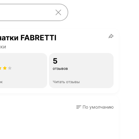
атки FABRETTI
тки
5
отзывов
ок
Читать отзывы
По умолчанию