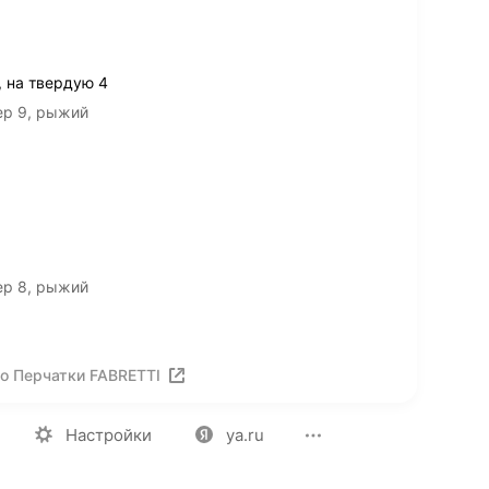
, на твердую 4
ер 9, рыжий
ер 8, рыжий
о Перчатки FABRETTI
ия
Вакансии
Лицензия на использование
Политика конф
Настройки
ya.ru