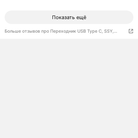
Показать ещё
Больше отзывов про Переходник USB Type C, SSY,
Адаптер USB с технологией OTG, Флешка OTG для
телефона, USB хаб