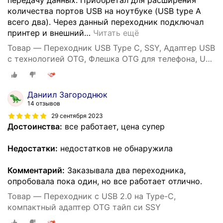
передачу данных. Приобретал для расширения
количества портов USB на ноутбуке (USB type A
всего два). Через данный переходник подключал
принтер и внешний
…
Читать ещё
Товар — Переходник USB Type C, SSY, Адаптер USB
с технологией OTG, Флешка OTG для телефона, USB
хаб
Даниил Загороднюк
14 отзывов
29 сентября 2023
Достоинства:
все работает, цена супер
Недостатки:
недостатков не обнаружила
Комментарий:
Заказывала два переходника,
опробовала пока один, но все работает отлично.
Товар — Переходник с USB 2.0 на Type-C,
компактный адаптер OTG тайп си SSY