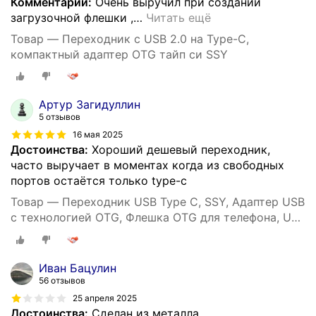
Комментарий:
Очень выручил при создании
загрузочной флешки ,
…
Читать ещё
Товар — Переходник с USB 2.0 на Type-C,
компактный адаптер OTG тайп си SSY
Артур Загидуллин
5 отзывов
16 мая 2025
Достоинства:
Хороший дешевый переходник,
часто выручает в моментах когда из свободных
портов остаётся только type-c
Товар — Переходник USB Type C, SSY, Адаптер USB
с технологией OTG, Флешка OTG для телефона, USB
хаб
Иван Бацулин
56 отзывов
25 апреля 2025
Достоинства:
Сделан из металла