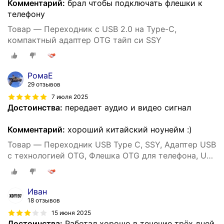
Комментарий:
брал чтобы подключать флешки к
телефону
Товар — Переходник с USB 2.0 на Type-C,
компактный адаптер OTG тайп си SSY
РомаЕ
29 отзывов
7 июля 2025
Достоинства:
передает аудио и видео сигнал
Комментарий:
хороший китайский ноунейм :)
Товар — Переходник USB Type C, SSY, Адаптер USB
с технологией OTG, Флешка OTG для телефона, USB
хаб
Иван
18 отзывов
15 июня 2025
Достоинства:
Работал хорошо в течение трёх дней.