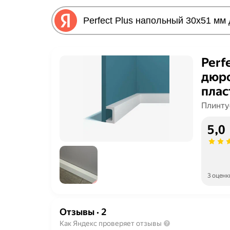
Perf
дюро
плас
Р86-
Плинту
5,0
3 оценк
Отзывы
·
2
Как Яндекс проверяет отзывы