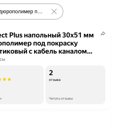
ect Plus напольный 30х51 мм
полимер под покраску
тиковый с кабель каналом
1 штука 2 метра
сы
2
отзыва
и
Читать отзывы