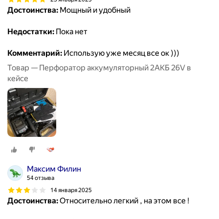
Достоинства:
Мощный и удобный
Недостатки:
Пока нет
Комментарий:
Использую уже месяц все ок )))
Товар — Перфоратор аккумуляторный 2АКБ 26V в
кейсе
Максим Филин
54 отзыва
14 января 2025
Достоинства:
Относительно легкий , на этом все !