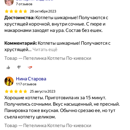
7 отзывов
28 октября 2023
Достоинства:
Котлеты шикарные! Получаются с
хрустящей корочкой, внутри сочные. С пюре и
макаронами заходят на ура. Состав без ешек.
Комментарий:
Котлеты шикарные! Получаются с
хрустящей
…
Читать ещё
Товар — Петелинка Котлеты По-киевски
Нина Старова
117 отзывов
25 августа 2023
Хорошие котлеты. Приготовила их за 15 минут.
Получились сочными. Вкус насыщенный, не пресный.
Панировка тоже вкусная. Обычно срезаю ее, но тут
съела котлету целиком.
Товар — Петелинка Котлеты По-киевски