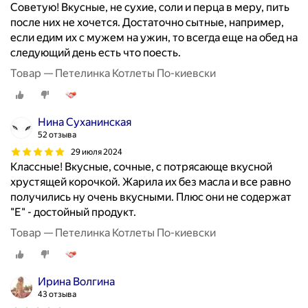
Советую! Вкусные, не сухие, соли и перца в меру, пить
после них не хочется. Достаточно сытные, например,
если едим их с мужем на ужин, то всегда еще на обед на
следующий день есть что поесть.
Товар — Петелинка Котлеты По-киевски
Нина Суханинская
52 отзыва
29 июля 2024
Классные! Вкусные, сочные, с потрясающе вкусной
хрустящей корочкой. Жарила их без масла и все равно
получились ну очень вкусными. Плюс они не содержат
"Е" - достойный продукт.
Товар — Петелинка Котлеты По-киевски
Ирина Волгина
43 отзыва