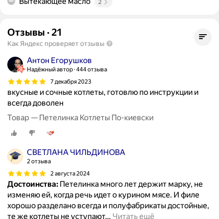
Вытекающее масло
2
Отзывы
·
21
Как Яндекс проверяет отзывы
Антон Егорушков
Надёжный автор
444 отзыва
7 декабря 2023
вкусные и сочные котлеты, готовлю по инструкции и
всегда доволен
Товар — Петелинка Котлеты По-киевски
CВЕТЛАНА ЧИЛЬДИНОВА
2 отзыва
2 августа 2024
Достоинства:
Петелинка много лет держит марку, не
изменяю ей, когда речь идет о курином мясе. И филе
хорошо разделано всегда и полуфабрикаты достойные,
те же котлеты не уступают
…
Читать ещё