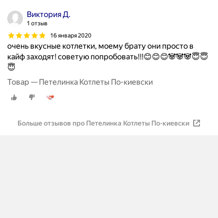
Виктория Д.
1 отзыв
16 января 2020
очень вкусные котлетки, моему брату они просто в
кайф заходят! советую попробовать!!!😊😊😊🐼🐼🐼😇😇
😇
Товар — Петелинка Котлеты По-киевски
Больше отзывов про Петелинка Котлеты По-киевски