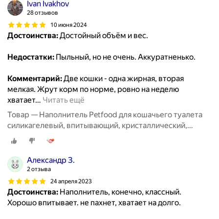
Ivan Ivakhov
28 отзывов
10 июня 2024
Достоинства:
Достойный объём и вес.
Недостатки:
Пыльный, но не очень. Аккуратненько.
Комментарий:
Две кошки - одна жирная, вторая
мелкая. Жрут корм по норме, ровно на неделю
хватает
…
Читать ещё
Товар — Наполнитель Petfood для кошачьего туалета
силикагелевый, впитывающий, кристаллический,
красные гранулы, 20 кг, 50 л.
Александр З.
2 отзыва
24 апреля 2023
Достоинства:
Наполнитель, конечно, классный.
Хорошо впитывает. не пахнет, хватает на долго.