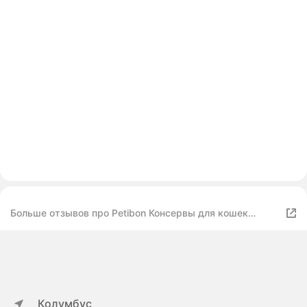
Больше отзывов про Petibon Консервы для кошек
Petibon Smart Паштет с телятиной и кроликом 100 г
Колумбус