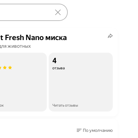
it Fresh Nano миска
для животных
4
отзыва
ок
Читать отзывы
По умолчанию