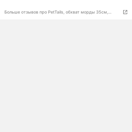
Больше отзывов про PetTails, обхват морды 35см,
длина корзины 10см