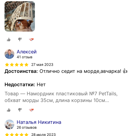
(ньюфаундленд)
Алексей
41 отзыв
27 мая 2023
Достоинства:
Отлично седит на морде,авчарка! 👍
Недостатки:
Нет
Товар — Намордник пластиковый №7 PetTails,
обхват морды 35см, длина корзины 10см
(ньюфаундленд)
Наталья Никитина
26 отзывов
28 июля 2023