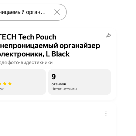
ECH Tech Pouch
непроницаемый органайзер
электроники, L Black
для фото-видеотехники
9
отзывов
ок
Читать отзывы