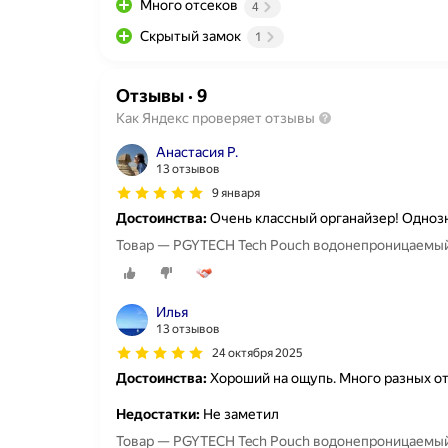
Много отсеков
4
Скрытый замок
1
Отзывы
·
9
Как Яндекс проверяет отзывы
Анастасия Р.
13 отзывов
9 января
Достоинства:
Очень классный органайзер! Однозн
Товар — PGYTECH Tech Pouch водонепроницаемый 
Илья
13 отзывов
24 октября 2025
Достоинства:
Хороший на ощупь. Много разных о
Недостатки:
Не заметил
Товар — PGYTECH Tech Pouch водонепроницаемый 