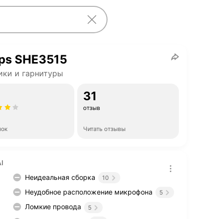
ips SHE3515
ки и гарнитуры
31
отзыв
нок
Читать отзывы
I
Неидеальная сборка
10
Неудобное расположение микрофона
5
Ломкие провода
5