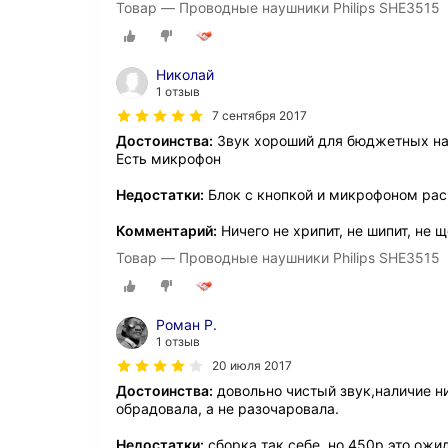
Товар — Проводные наушники Philips SHE3515
Николай
1 отзыв
7 сентября 2017
Достоинства:
Звук хороший для бюджетных н
Есть микрофон
Недостатки:
Блок с кнопкой и микрофоном ра
Комментарий:
Ничего не хрипит, не шипит, не щ
Товар — Проводные наушники Philips SHE3515
Роман Р.
1 отзыв
20 июля 2017
Достоинства:
довольно чистый звук,наличие ни
обрадовала, а не разочаровала.
Недостатки:
сборка так себе, но 450р это ожи