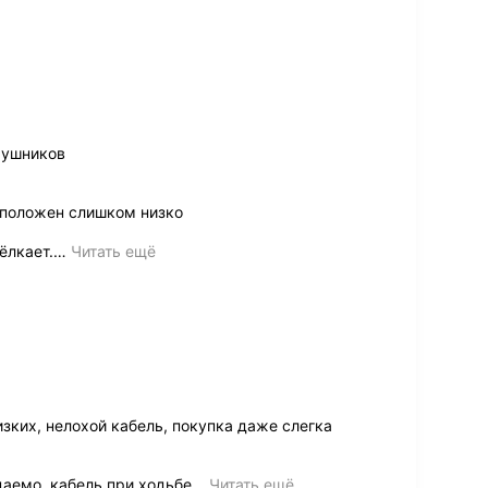
аушников
сположен слишком низко
ёлкает.
…
Читать ещё
зких, нелохой кабель, покупка даже слегка
даемо, кабель при ходьбе
…
Читать ещё