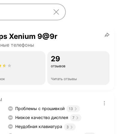
ips Xenium 9@9r
чные телефоны
29
отзывов
нок
Читать отзывы
I
Проблемы с прошивкой
13
Низкое качество дисплея
7
Неудобная клавиатура
3