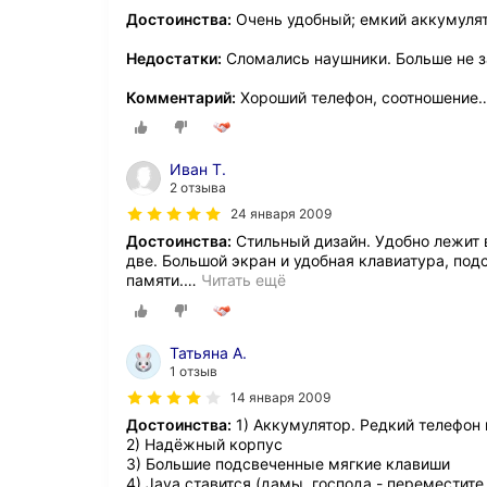
Достоинства:
Очень удобный; емкий аккумулят
Недостатки:
Сломались наушники. Больше не з
Комментарий:
Хороший телефон, соотношение
Иван Т.
2 отзыва
24 января 2009
Достоинства:
Стильный дизайн. Удобно лежит в
две. Большой экран и удобная клавиатура, под
памяти.
…
Читать ещё
Татьяна А.
1 отзыв
14 января 2009
Достоинства:
1) Аккумулятор. Редкий телефон 
2) Надёжный корпус
3) Большие подсвеченные мягкие клавиши
4) Java ставится (дамы, господа - переместите