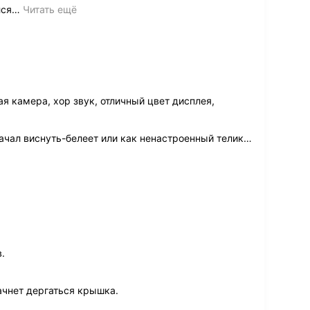
лся
…
Читать ещё
я камера, хор звук, отличный цвет дисплея,
ачал виснуть-белеет или как ненастроенный телик
…
.
начнет дергаться крышка.