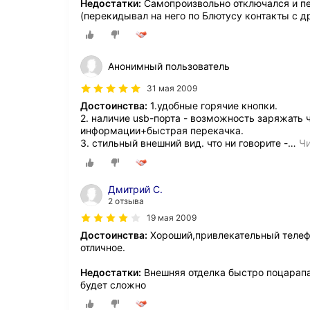
Недостатки:
Самопроизвольно отключался и пе
(перекидывал на него по Блютусу контакты с д
Анонимный пользователь
31 мая 2009
Достоинства:
1.удобные горячие кнопки.
2. наличие usb-порта - возможность заряжать 
информации+быстрая перекачка.
3. стильный внешний вид. что ни говорите -
…
Чи
Дмитрий С.
2 отзыва
19 мая 2009
Достоинства:
Хороший,привлекательный телефо
отличное.
Недостатки:
Внешняя отделка быстро поцарапа
будет сложно