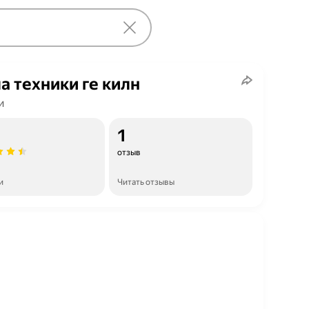
а техники ге килн
и
1
отзыв
и
Читать отзывы