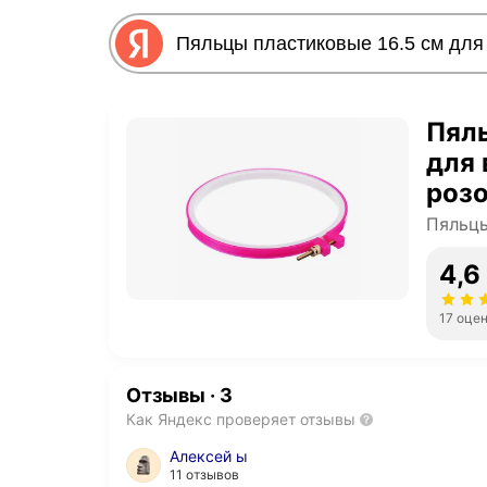
Пяль
для 
роз
Пяльц
4,6
17 оце
Отзывы
·
3
Как Яндекс проверяет отзывы
Алексей ы
11 отзывов