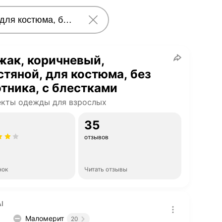
жак, коричневый,
тяной, для костюма, без
тника, с блестками
екты одежды для взрослых
35
отзывов
нок
Читать отзывы
I
Маломерит
20