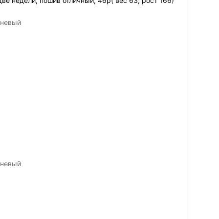
ве недели, пошив отличный, 46р( вес 63; рост 166)
чневый
чневый