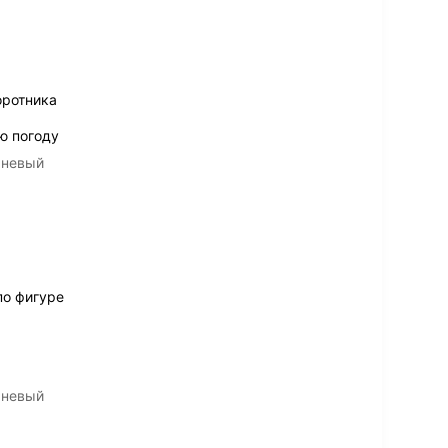
оротника
ю погоду
чневый
по фигуре
чневый