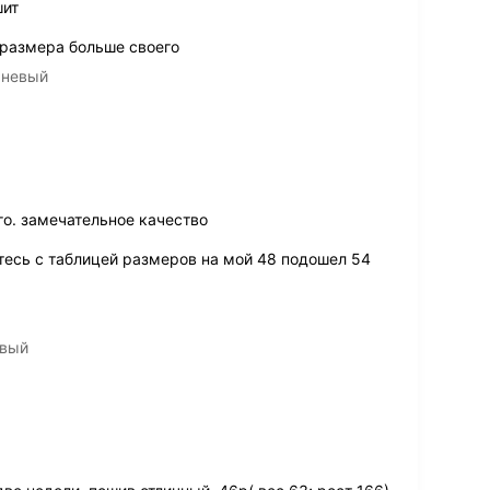
шит
 размера больше своего
чневый
го. замечательное качество
тесь с таблицей размеров на мой 48 подошел 54
евый