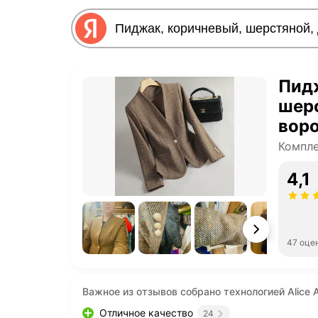
Пид
шерс
воро
Компл
4,1
47 оце
Важное из отзывов собрано технологией Alice A
Отличное качество
24