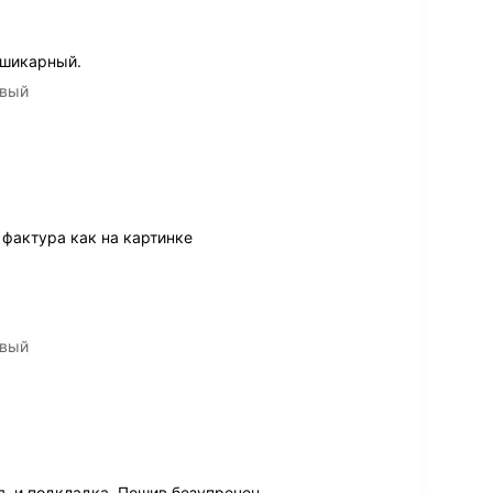
 шикарный.
евый
 фактура как на картинке
евый
я, и подкладка. Пошив безупречен