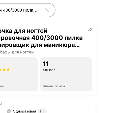
чка для ногтей
ировочная 400/3000 пилка
олировщик для маникюра
anicur
бафы для ногтей
11
отзывов
нки
Читать отзывы
I
Одноразовая
1