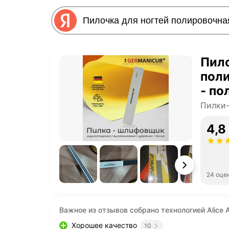
Пило
пол
- п
Germ
Пилки-
4,8
24 оце
Важное из отзывов собрано технологией Alice A
Хорошее качество
10