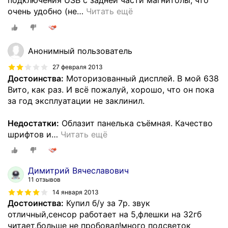
подключения USB с задней части магнитолы, что
очень удобно (не
…
Читать ещё
Анонимный пользователь
27 февраля 2013
Достоинства:
Моторизованный дисплей. В мой 638
Вито, как раз. И всё пожалуй, хорошо, что он пока
за год эксплуатации не заклинил.
Недостатки:
Облазит панелька съёмная. Качество
шрифтов и
…
Читать ещё
Димитрий Вячеславович
11 отзывов
14 января 2013
Достоинства:
Купил б/у за 7р. звук
отличный,сенсор работает на 5,флешки на 32гб
читает,больше не пробовал!много подсветок