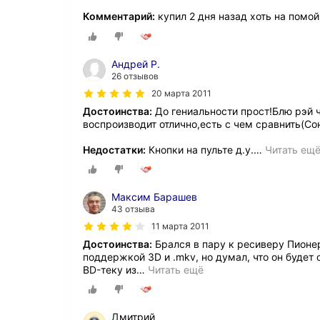
Комментарий:
купил 2 дня назад хоть на помойк
Андрей Р.
26 отзывов
20 марта 2011
Достоинства:
До гениальности прост!Блю рэй 
воспроизводит отлично,есть с чем сравнить(Со
Недостатки:
Кнопки на пульте д.у.
…
Читать ещ
Максим Барашев
43 отзыва
11 марта 2011
Достоинства:
Брался в пару к ресиверу Пионе
поддержкой 3D и .mkv, но думал, что он будет 
BD-теку из
…
Читать ещё
Дмитрий