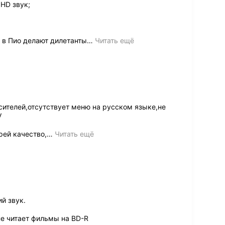
HD звук;
 в Пио делают дилетанты
…
Читать ещё
сителей,отсутствует меню на русском языке,не
V
рей качество,
…
Читать ещё
й звук.
не читает фильмы на BD-R