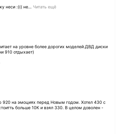
у неси :((( не
…
Читать ещё
читает на уровне более дорогих моделей.ДВД диски
ни 910 отдыхает)
ё
р 920 на эмоциях перед Новым годом. Хотел 430 с
стоитть больше 10К и взял 330. В целом доволен -