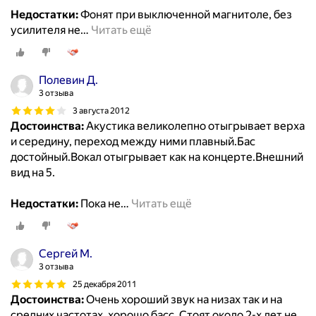
Недостатки:
Фонят при выключенной магнитоле, без
усилителя не
…
Читать ещё
Полевин Д.
3 отзыва
3 августа 2012
Достоинства:
Акустика великолепно отыгрывает верха
и середину, переход между ними плавный.Бас
достойный.Вокал отыгрывает как на концерте.Внешний
вид на 5.
Недостатки:
Пока не
…
Читать ещё
Сергей М.
3 отзыва
25 декабря 2011
Достоинства:
Очень хороший звук на низах так и на
средних частотах, хорошо басс. Стоят около 2-х лет не