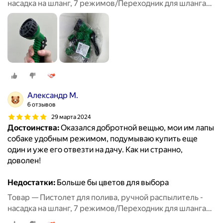
насадка на шланг, 7 режимов/Переходник для шланга
3шт/Полив и орошение сада
Александр М.
6 отзывов
29 марта 2024
Достоинства:
Оказался добротной вещью, мои им лапы
собаке удобным режимом, подумываю купить еще
один и уже его отвезти на дачу. Как ни странно,
доволен!
Недостатки:
Больше бы цветов для выбора
Товар — Пистолет для полива, ручной распылитель -
насадка на шланг, 7 режимов/Переходник для шланга
3шт/Полив и орошение сада