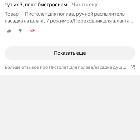
тут их 3, плюс быстросъем
…
Читать ещё
Товар — Пистолет для полива, ручной распылитель -
насадка на шланг, 7 режимов/Переходник для шланга
3шт/Полив и орошение сада
Показать ещё
Больше отзывов про Пистолет для полива/насадка душ на
шланг/Поливочный пистолет 7 режимов, 3 переходника,
зелёный