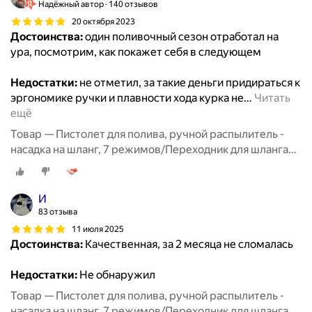
Надёжный автор
140 отзывов
20 октября 2023
Достоинства:
один поливочный сезон отработал на
ура, посмотрим, как покажет себя в следующем
Недостатки:
не отметил, за такие деньги придираться к
эргономике ручки и плавности хода курка не
…
Читать
ещё
Товар — Пистолет для полива, ручной распылитель -
насадка на шланг, 7 режимов/Переходник для шланга
3шт/Полив и орошение сада
И
83 отзыва
11 июля 2025
Достоинства:
Качественная, за 2 месяца не сломалась
Недостатки:
Не обнаружил
Товар — Пистолет для полива, ручной распылитель -
насадка на шланг, 7 режимов/Переходник для шланга