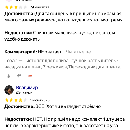
63 отзыва
29 мая 2023
Достоинства:
Для такой цены в принципе нормальная,
много разных режимов, но пользуешься только тремя
Недостатки:
Слишком маленькая ручка, не совсем
удобно держать
Комментарий:
НЕ хватает
…
Читать ещё
Товар — Пистолет для полива, ручной распылитель -
насадка на шланг, 7 режимов/Переходник для шланга
3шт/Полив и орошение сада
Владимир
631 отзыв
1 июня 2023
Достоинства:
ВСЁ. Хотя и выглядит стрёмно
Недостатки:
НЕТ. Но пришёл не до комплект 1штуцера
нет см. в характеристике и фото, т. к работает на ура