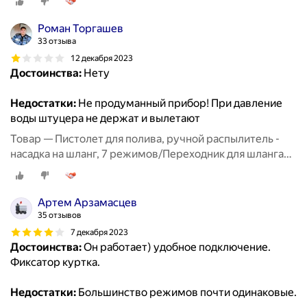
Роман Торгашев
33 отзыва
12 декабря 2023
Достоинства:
Нету
Недостатки:
Не продуманный прибор! При давление
воды штуцера не держат и вылетают
Товар — Пистолет для полива, ручной распылитель -
насадка на шланг, 7 режимов/Переходник для шланга
3шт/Полив и орошение сада
Артем Арзамасцев
35 отзывов
7 декабря 2023
Достоинства:
Он работает) удобное подключение.
Фиксатор куртка.
Недостатки:
Большинство режимов почти одинаковые.