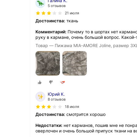
Галина К.
5 отзывов
21 июля
Достоинства:
ткань
Комментарий:
Почему то в шортах нет кармано
руку в кармане, очень большой вопрос. Какой-
Товар — Пижама MIA-AMORE Joline, размер 3X
Юрий К.
8 отзывов
18 июля
Достоинства:
смотрится хорошо
Недостатки:
нет карманов, пошив мне не понра
оверлочен и очень большой припуск ткани на во