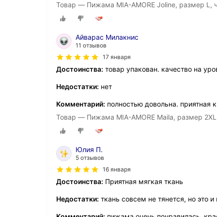
Товар — Пижама MIA-AMORE Joline, размер L, 
Айварас Милакнис
11 отзывов
17 января
Достоинства:
товар упакован. качество на уро
Недостатки:
нет
Комментарий:
полностью довольна. приятная к
Товар — Пижама MIA-AMORE Maila, размер 2XL
Юлия П.
5 отзывов
16 января
Достоинства:
Приятная мягкая ткань
Недостатки:
ткань совсем не тянется, но это и 
Комментарий:
пижама очень понравилась, кра