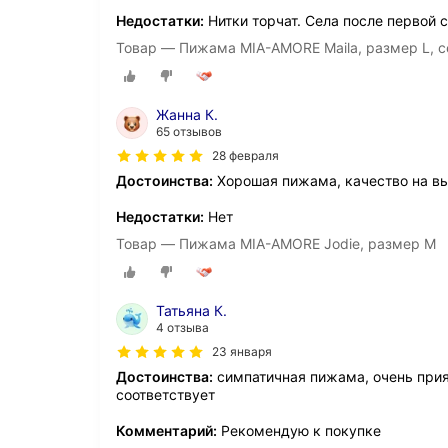
Недостатки:
Нитки торчат. Села после первой с
Товар — Пижама MIA-AMORE Maila, размер L, 
Жанна К.
65 отзывов
28 февраля
Достоинства:
Хорошая пижама, качество на вы
Недостатки:
Нет
Товар — Пижама MIA-AMORE Jodie, размер M
Татьяна К.
4 отзыва
23 января
Достоинства:
симпатичная пижама, очень прият
соответствует
Комментарий:
Рекомендую к покупке