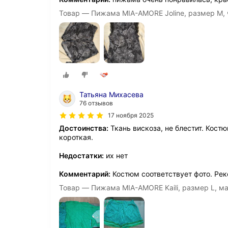
Товар — Пижама MIA-AMORE Joline, размер M,
Татьяна Михасева
76 отзывов
17 ноября 2025
Достоинства:
Ткань вискоза, не блестит. Кост
короткая.
Недостатки:
их нет
Комментарий:
Костюм соответствует фото. Ре
Товар — Пижама MIA-AMORE Kaili, размер L, м