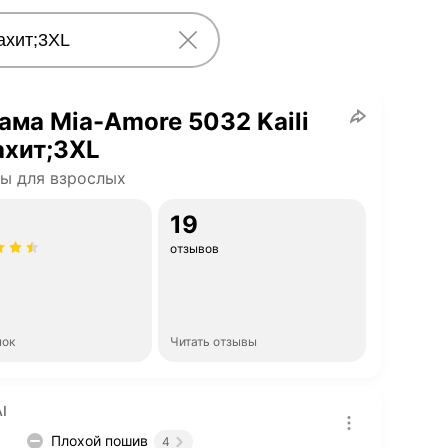
ма Mia-Amore 5032 Kaili
ахит;3XL
ы для взрослых
19
отзывов
нок
Читать отзывы
I
Плохой пошив
4