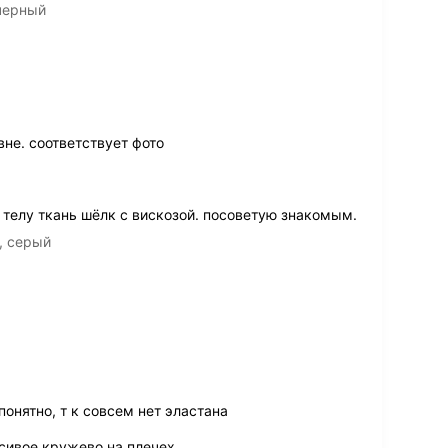
черный
вне. соответствует фото
 телу ткань шёлк с вискозой. посоветую знакомым.
, серый
понятно, т к совсем нет эластана
сивое кружево на плечех