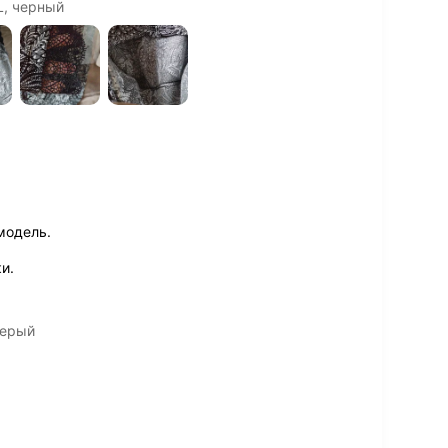
L, черный
модель.
и.
серый