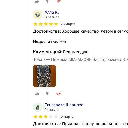
Алла К.
3 отзыва
28 марта
Достоинства:
Хорошее качество, летом в отпус
Недостатки:
Нет
Комментарий:
Рекомендую.
Товар — Пижама MIA-AMORE Salma, размер S, 
Елизавета Шевцова
2 отзыва
9 марта
Достоинства:
Приятная к телу ткань. Хорошо с