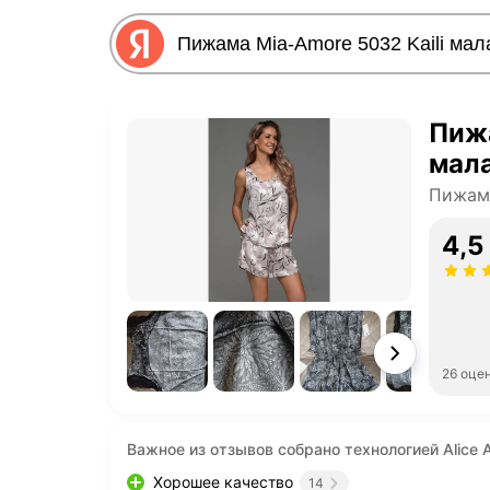
Пижа
мал
Пижам
4,5
26 оце
Важное из отзывов собрано технологией Alice A
Хорошее качество
14