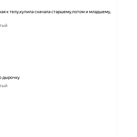
ая к телу,купила сначала старшему,потом и младшему,
лтый
ю дырочку
лтый