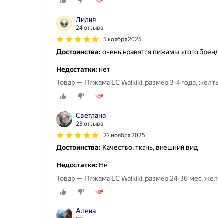
Лилия
24 отзыва
5 ноября 2025
Достоинства:
очень нравятся пижамы этого бренд
Недостатки:
нет
Товар — Пижама LC Waikiki, размер 3-4 года, желт
Светлана
23 отзыва
27 ноября 2025
Достоинства:
Качество, ткань, внешний вид
Недостатки:
Нет
Товар — Пижама LC Waikiki, размер 24-36 мес, же
Алена