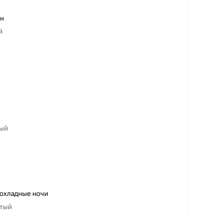
ен
й
тый
рохладные ночи
лтый