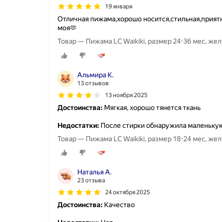
19 января
Отличная пижама,хорошо носится,стильная,приятн
моя🫶
Товар — Пижама LC Waikiki, размер 24-36 мес, же
Альмира К.
13 отзывов
13 ноября 2025
Достоинства:
Мягкая, хорошо тянется ткань
Недостатки:
После стирки обнаружила маленьку
Товар — Пижама LC Waikiki, размер 18-24 мес, же
Наталья А.
23 отзыва
24 октября 2025
Достоинства:
Качество