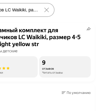
мный комплект для
чиков LC Waikiki, размер 4-5
light yellow str
 детские
9
отзывов
ки
Читать отзывы
По умолчанию