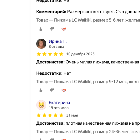
Недостатки:
Нет
Комментарий:
Размер соответствует. Сын довол
Товар — Пижама LC Waikiki, размер 5-6 лет, желты
Ирина П.
3 отзыва
10 декабря 2025
Достоинства:
Очень милая пижама, качественная
Недостатки:
Нет
Товар — Пижама LC Waikiki, размер 9-12 мес, жел
Екатерина
19 отзывов
31 мая
Достоинства:
плотная качественная пижама на п
Товар — Пижама LC Waikiki, размер 24-36 мес, же