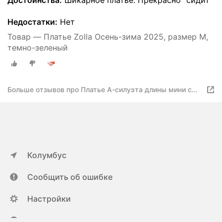
Достоинства:
Шикарное платье. Прекрасно "сидит"
Недостатки:
Нет
Товар — Платье Zolla Осень-зима 2025, размер M,
темно-зеленый
Больше отзывов про Платье А-силуэта длины мини с
цепочкой, цвет Темно-зеленый, размер XL
025338135082
Колумбус
Сообщить об ошибке
Настройки
ya.ru