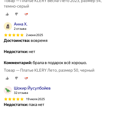
Товар — Платье KLERY Весна-Лето 2023, размер 54,
темно-серый
Анна Х.
2 отзыва
2 июня 2025
Достоинства:
вовремя
Недостатки:
нет
Комментарий:
брала в подарок всё хорошо.
Товар — Платье KLERY Лето, размер 50, черный
Шокир Йусупбойев
32 отзыва
19 июля 2025
Недостатки:
пака нет