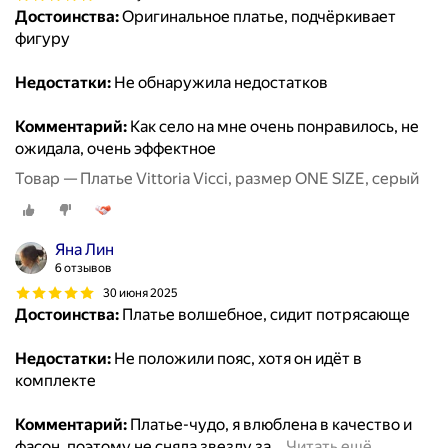
Достоинства:
Оригинальное платье, подчёркивает
фигуру
Недостатки:
Не обнаружила недостатков
Комментарий:
Как село на мне очень понравилось, не
ожидала, очень эффектное
Товар — Платье Vittoria Vicci, размер ONE SIZE, серый
Яна Лин
6 отзывов
30 июня 2025
Достоинства:
Платье волшебное, сидит потрясающе
Недостатки:
Не положили пояс, хотя он идёт в
комплекте
Комментарий:
Платье-чудо, я влюблена в качество и
фасон, поэтому не сняла звезду за
…
Читать ещё