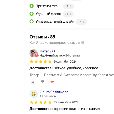
Приятная ткань
41
Удачный фасон
21
Универсальный дизайн
15
Отзывы
·
85
Как Яндекс проверяет отзывы
Наталья Л.
Надёжный автор
54 отзыва
9 сентября 2024
Достоинства:
Лёгкое, удобное, красивое
Товар — Платье A-A Awesome Apparel by Ksenia A
Ольга Селляхова
17 отзывов
22 сентября 2024
Достоинства:
хорошее платье из штапеля