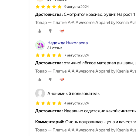
9 августа 2024
Достоинства:
Смотрится красиво, худит. На рост 
Товар — Платье A-A Awesome Apparel by Ksenia A
Надежда Николаева
81 отзыв
7 августа 2024
Достоинства:
отлично! лёгкое материал дышали,
Товар — Платье A-A Awesome Apparel by Ksenia A
Анонимный пользователь
4 августа 2024
Достоинства:
Идеально садится,ни какой синтети
Комментарий:
Очень понравилась цена и качеств
Товар — Платье A-A Awesome Apparel by Ksenia A