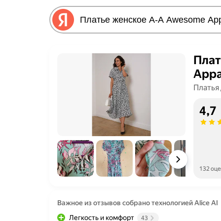
Плат
Appa
Платья
4,7
132 оц
Важное из отзывов собрано технологией Alice AI
Легкость и комфорт
43