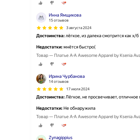
Инна Ямщикова
15 отзывов
3 августа 2024
Достоинства:
лёгкое, из далека смотрится как х/б
Недостатки:
мнётся быстро(
Товар — Платье A-A Awesome Apparel by Ksenia A
Ирина Чурбанова
14 отзывов
17 июля 2024
Достоинства:
Лёгкое, не просвечивает, отличное 
Недостатки:
Не обнаружила
Товар — Платье A-A Awesome Apparel by Ksenia Av
Zynagippius