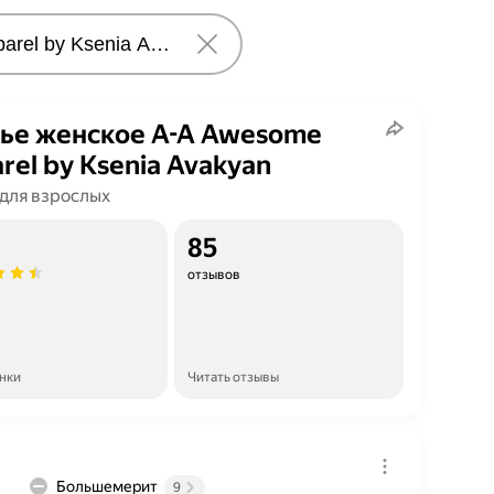
ье женское A-A Awesome
rel by Ksenia Avakyan
 для взрослых
85
отзывов
енки
Читать отзывы
Большемерит
9