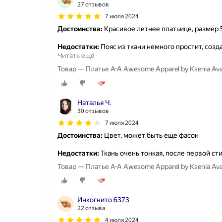
27 отзывов
7 июля 2024
Достоинства:
Красивое летнее платьице, размер 5
Недостатки:
Пояс из ткани немного простит, соз
Читать ещё
Товар — Платье A-A Awesome Apparel by Ksenia A
Наталья Ч.
30 отзывов
7 июля 2024
Достоинства:
Цвет, может быть еще фасон
Недостатки:
Ткань очень тонкая, после первой ст
Товар — Платье A-A Awesome Apparel by Ksenia A
Инкогнито 6373
22 отзыва
4 июля 2024