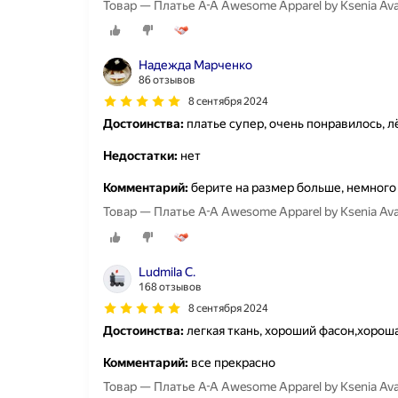
Товар — Платье A-A Awesome Apparel by Ksenia A
Надежда Марченко
86 отзывов
8 сентября 2024
Достоинства:
платье супер, очень понравилось, л
Недостатки:
нет
Комментарий:
берите на размер больше, немного 
Товар — Платье A-A Awesome Apparel by Ksenia A
Ludmila C.
168 отзывов
8 сентября 2024
Достоинства:
легкая ткань, хороший фасон,хорош
Комментарий:
все прекрасно
Товар — Платье A-A Awesome Apparel by Ksenia A