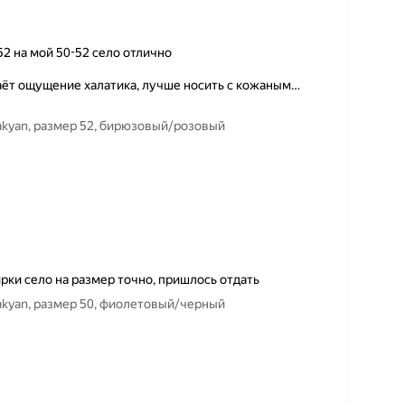
2 на мой 50-52 село отлично
даёт ощущение халатика, лучше носить с кожаным
…
vakyan, размер 52, бирюзовый/розовый
ирки село на размер точно, пришлось отдать
vakyan, размер 50, фиолетовый/черный