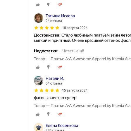
Татьяна Исаева
24 отзыва
18 августа 2024
Достоинства:
Стало любимым платьем этим летом.
мягкий и приятный. Очень красивый оттенок фиол
Недостатки:
…
Читать ещё
Товар — Платье A-A Awesome Apparel by Ksenia A
Натали И.
64 отзыва
15 августа 2024
фасон,качество супер!
Товар — Платье A-A Awesome Apparel by Ksenia Av
Елена Косенкова
284 отзыва