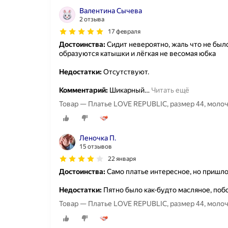
Валентина Сычева
2 отзыва
17 февраля
Достоинства:
Сидит невероятно, жаль что не было
образуются катышки и лёгкая не весомая юбка
Недостатки:
Отсутствуют.
Комментарий:
Шикарный
…
Читать ещё
Товар — Платье LOVE REPUBLIC, размер 44, моло
Леночка П.
15 отзывов
22 января
Достоинства:
Само платье интересное, но пришло
Недостатки:
Пятно было как-будто масляное, побо
Товар — Платье LOVE REPUBLIC, размер 44, моло