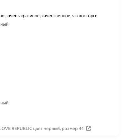
о , очень красивое, качественное, я в восторге
чный
чный
LOVE REPUBLIC цвет черный, размер 44