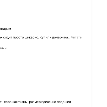
отпарим
х сидит просто шикарно. Купили дочери на
…
Читать
чный
 , хорошая ткань , размер идеально подошел