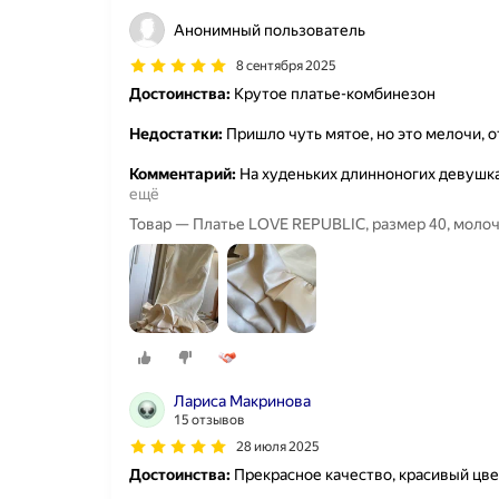
Анонимный пользователь
8 сентября 2025
Достоинства:
Крутое платье-комбинезон
Недостатки:
Пришло чуть мятое, но это мелочи, 
Комментарий:
На худеньких длинноногих девушка
ещё
Товар — Платье LOVE REPUBLIC, размер 40, моло
Лариса Макринова
15 отзывов
28 июля 2025
Достоинства:
Прекрасное качество, красивый цвет