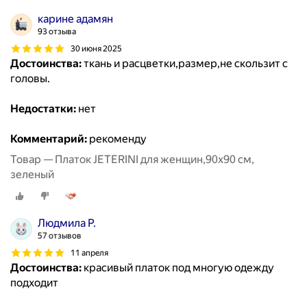
карине адамян
93 отзыва
30 июня 2025
Достоинства:
ткань и расцветки,размер,не скользит с
головы.
Недостатки:
нет
Комментарий:
рекоменду
Товар — Платок JETERINI для женщин,90х90 см,
зеленый
Людмила Р.
57 отзывов
11 апреля
Достоинства:
красивый платок под многую одежду
подходит