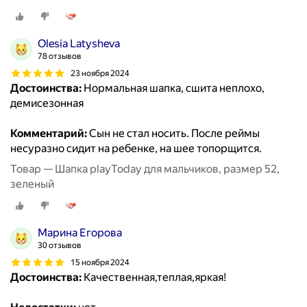
Olesia Latysheva
78 отзывов
23 ноября 2024
Достоинства:
Нормальная шапка, сшита неплохо,
демисезонная
Комментарий:
Сын не стал носить. После реймы
несуразно сидит на ребенке, на шее топорщится.
Товар — Шапка playToday для мальчиков, размер 52,
зеленый
Марина Егорова
30 отзывов
15 ноября 2024
Достоинства:
Качественная,теплая,яркая!