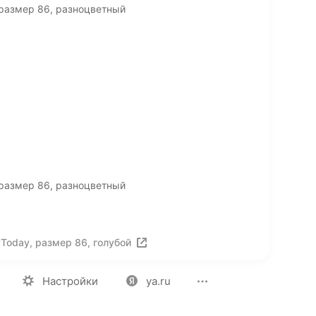
 размер 86, разноцветный
 размер 86, разноцветный
Today, размер 86, голубой
ия
Вакансии
Лицензия на использование
Политика конф
Настройки
ya.ru