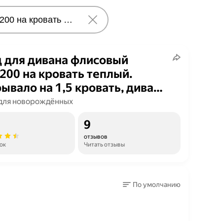
 для дивана флисовый
200 на кровать теплый.
ывало на 1,5 кровать, диван
анта"
для новорождённых
9
отзывов
ок
Читать отзывы
По умолчанию