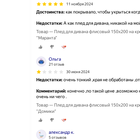
11 ноября 2024
Достоинства:
как покрывало, чтобы укрыться ког
Недостатки:
А как плед для дивана, никакой на мой
Товар — Плед для дивана флисовый 150х200 на кро
"Маранта"
Ольга
21 отзыв
30 июня 2024
Недостатки:
очень тонкий ,края не обработаны ,о
Комментарий:
конечно ,по такой цене ,возможно 
очень ни чего .
Товар — Плед для дивана флисовый 150х200 на кро
"Домики"
александр к.
5 отзывов