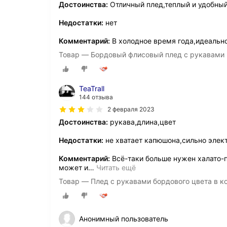
Достоинства:
Отличный плед,теплый и удобный
Недостатки:
нет
Комментарий:
В холодное время года,идеальн
Товар — Бордовый флисовый плед с рукавами
TeaTrall
144 отзыва
2 февраля 2023
Достоинства:
рукава,длина,цвет
Недостатки:
не хватает капюшона,сильно элек
Комментарий:
Всё-таки больше нужен халато-п
может и
…
Читать ещё
Товар — Плед с рукавами бордового цвета в ко
Анонимный пользователь